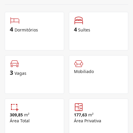
4
4
Dormitórios
Suítes
3
Mobiliado
Vagas
309,85
m²
177,63
m²
Área Total
Área Privativa