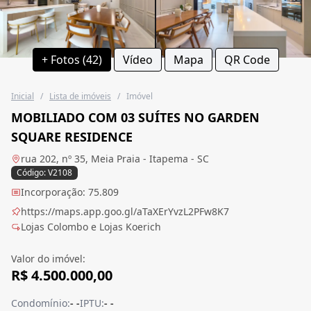
+ Fotos (42)
Vídeo
Mapa
QR Code
Inicial
/
Lista de imóveis
/
Imóvel
MOBILIADO COM 03 SUÍTES NO GARDEN
SQUARE RESIDENCE
rua 202, nº 35, Meia Praia - Itapema - SC
Código: V2108
Incorporação: 75.809
https://maps.app.goo.gl/aTaXErYvzL2PFw8K7
Lojas Colombo e Lojas Koerich
Valor do imóvel:
R$ 4.500.000,00
Condomínio:
- -
IPTU:
- -