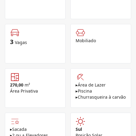
3
Mobiliado
Vagas
270,00
m²
▸
Área de Lazer
Área Privativa
▸
Piscina
▸
Churrasqueira à carvão
▸
Sacada
Sul
▸
2 ou + Elevadores
Posição Solar