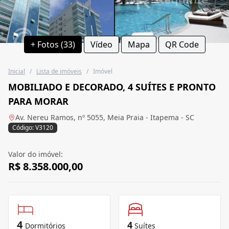
+ Fotos (33)
Vídeo
Mapa
QR Code
Inicial
/
Lista de imóveis
/
Imóvel
MOBILIADO E DECORADO, 4 SUÍTES E PRONTO
PARA MORAR
Av. Nereu Ramos, nº 5055, Meia Praia - Itapema - SC
Código: V3120
Valor do imóvel:
R$ 8.358.000,00
4
4
Dormitórios
Suítes