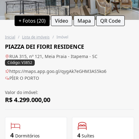
+ Fotos (20)
Vídeo
Mapa
QR Code
Inicial
/
Lista de imóveis
/
Imóvel
PIAZZA DEI FIORI RESIDENCE
RUA 315, nº 121, Meia Praia - Itapema - SC
Código: V3852
https://maps.app.goo.gl/qygAk7eGHM3AS5ko6
PÍER O PORTO
Valor do imóvel:
R$ 4.299.000,00
4
4
Dormitórios
Suítes