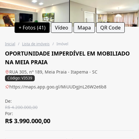
+ Fotos (41)
Vídeo
Mapa
QR Code
Inicial
/
Lista de imóveis
/
Imóvel
OPORTUNIDADE IMPERDÍVEL EM MOBILIADO
NA MEIA PRAIA
RUA 305, nº 189, Meia Praia - Itapema - SC
Código: V3539
https://maps.app.goo.gl/MiUUDgJnL26W2e6b8
De:
R$ 4.200.000,00
Por:
R$ 3.990.000,00