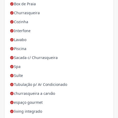
Box de Praia
Churrasqueira
Cozinha
Interfone
Lavabo
Piscina
Sacada c/ Churrasqueira
Spa
Suíte
Tubulação p/ Ar Condicionado
churrasqueira a carvão
espaço gourmet
living integrado