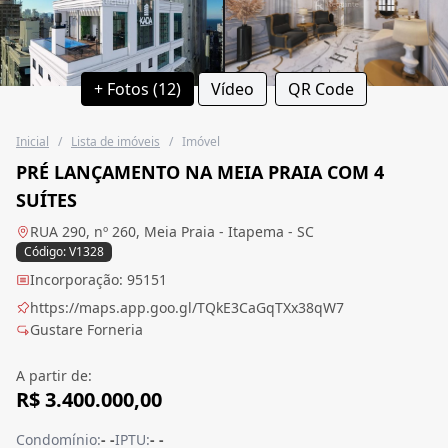
+ Fotos (12)
Vídeo
QR Code
Inicial
/
Lista de imóveis
/
Imóvel
PRÉ LANÇAMENTO NA MEIA PRAIA COM 4
SUÍTES
RUA 290, nº 260, Meia Praia - Itapema - SC
Código: V1328
Incorporação: 95151
https://maps.app.goo.gl/TQkE3CaGqTXx38qW7
Gustare Forneria
A partir de:
R$ 3.400.000,00
Condomínio:
- -
IPTU:
- -