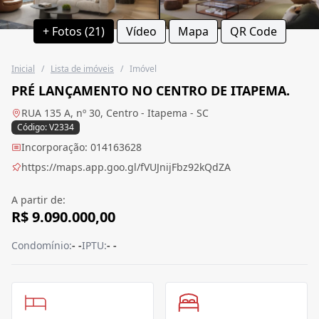
+ Fotos (21)
Vídeo
Mapa
QR Code
Inicial
/
Lista de imóveis
/
Imóvel
PRÉ LANÇAMENTO NO CENTRO DE ITAPEMA.
RUA 135 A, nº 30, Centro - Itapema - SC
Código: V2334
Incorporação: 014163628
https://maps.app.goo.gl/fVUJnijFbz92kQdZA
A partir de:
R$ 9.090.000,00
Condomínio:
- -
IPTU:
- -