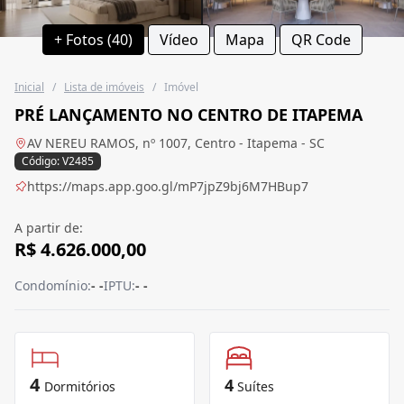
+ Fotos (40)
Vídeo
Mapa
QR Code
Inicial
/
Lista de imóveis
/
Imóvel
PRÉ LANÇAMENTO NO CENTRO DE ITAPEMA
AV NEREU RAMOS, nº 1007, Centro - Itapema - SC
Código: V2485
https://maps.app.goo.gl/mP7jpZ9bj6M7HBup7
A partir de:
R$ 4.626.000,00
Condomínio:
- -
IPTU:
- -
4
4
Dormitórios
Suítes