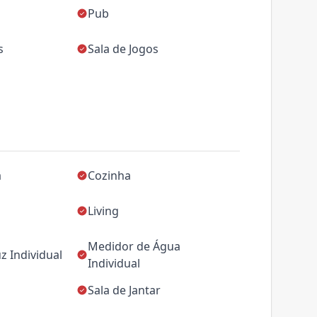
Pub
s
Sala de Jogos
a
Cozinha
Living
Medidor de Água
z Individual
Individual
Sala de Jantar