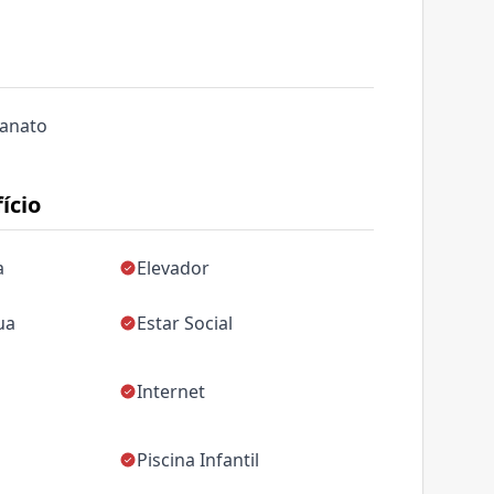
lanato
ício
a
Elevador
ua
Estar Social
Internet
Piscina Infantil