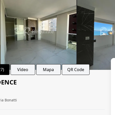
27)
Vídeo
Mapa
QR Code
DENCE
ia Bonatti