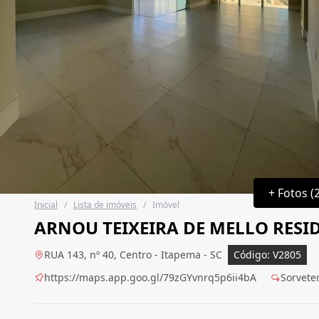
+ Fotos (
Inicial
/
Lista de imóveis
/
Imóvel
ARNOU TEIXEIRA DE MELLO RESI
RUA 143, nº 40, Centro - Itapema - SC
Código: V2805
https://maps.app.goo.gl/79zGYvnrq5p6ii4bA
Sorveter