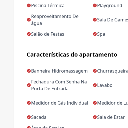
Piscina Térmica
Playground
Reaproveitamento De
Sala De Game
água
Salão de Festas
Spa
Características do apartamento
Banheira Hidromassagem
Churrasqueir
Fechadura Com Senha Na
Lavabo
Porta De Entrada
Medidor de Gás Individual
Medidor de Lu
Sacada
Sala de Estar