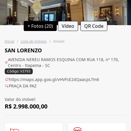
+ Fotos (20)
Vídeo
QR Code
Inicial
/
Lista de imóveis
/
Imóvel
SAN LORENZO
AVENIDA NEREU RAMOS ESQUINA COM RUA 118, nº 170,
Centro - Itapema - SC
Código: V3793
https://maps.app.goo.gl/vHVFsE2dQaacpLTm6
PRAÇA DA PAZ
Valor do imóvel:
R$ 2.998.000,00