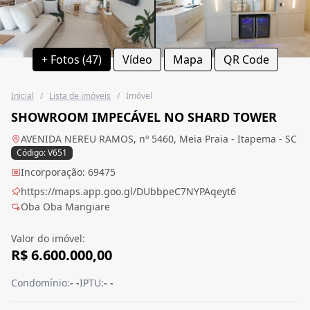
+ Fotos (47)
Vídeo
Mapa
QR Code
Inicial
/
Lista de imóveis
/
Imóvel
SHOWROOM IMPECÁVEL NO SHARD TOWER
AVENIDA NEREU RAMOS, nº 5460, Meia Praia - Itapema - SC
Código: V651
Incorporação: 69475
https://maps.app.goo.gl/DUbbpeC7NYPAqeyt6
Oba Oba Mangiare
Valor do imóvel:
R$ 6.600.000,00
Condomínio:
- -
IPTU:
- -