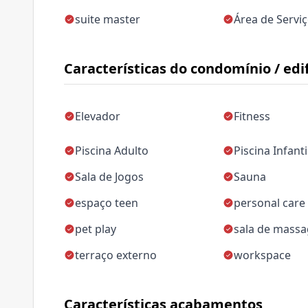
suite master
Área de Servi
Características do condomínio / edif
Elevador
Fitness
Piscina Adulto
Piscina Infanti
Sala de Jogos
Sauna
espaço teen
personal care
pet play
sala de mass
terraço externo
workspace
Características acabamentos