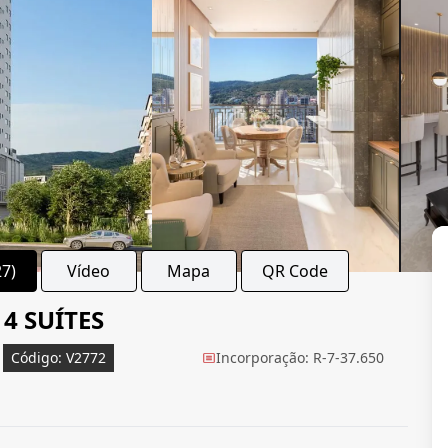
27)
Vídeo
Mapa
QR Code
4 SUÍTES
Código: V2772
Incorporação: R-7-37.650