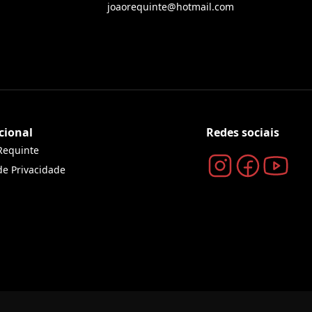
joaorequinte@hotmail.com
cional
Redes sociais
Requinte
 de Privacidade