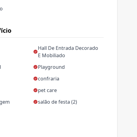
ço
ício
Hall De Entrada Decorado
E Mobiliado
l
Playground
confraria
pet care
agem
salão de festa (2)