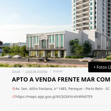
+ Fotos (
Inicial
/
Lista de imóveis
/
Imóvel
APTO A VENDA FRENTE MAR COM 
Av. Sen. Atílio Fontana, nº 1485, Pereque - Porto Belo - SC
https://maps.app.goo.gl/kSQGSKVcvhiWN67E9