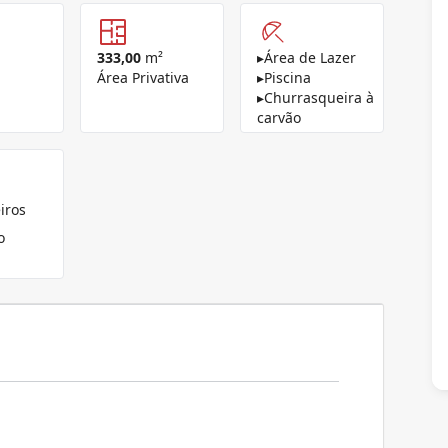
333,00
m²
▸
Área de Lazer
Área Privativa
▸
Piscina
▸
Churrasqueira à
carvão
iros
o