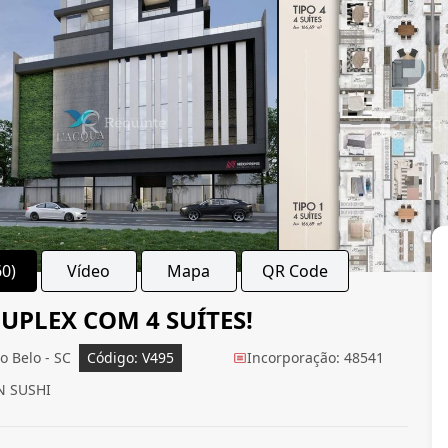
60)
Vídeo
Mapa
QR Code
PLEX COM 4 SUÍTES!
o Belo - SC
Código: V495
Incorporação: 48541
 SUSHI