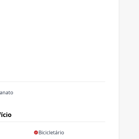
lanato
ício
Bicicletário