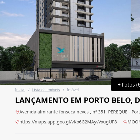
+ Fotos (
Inicial
/
Lista de imóveis
/
Imóvel
LANÇAMENTO EM PORTO BELO, DU
Avenida almirante fonseca neves , nº 351, PEREQUE - Port
https://maps.app.goo.gl/vKo6G2MAyvVxugUP8
MOON