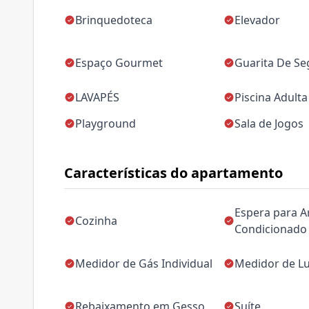
Brinquedoteca
Elevador
Espaço Gourmet
Guarita De S
LAVAPÉS
Piscina Adulta
Playground
Sala de Jogos
Características do apartamento
Espera para A
Cozinha
Condicionado
Medidor de Gás Individual
Medidor de Lu
Rebaixamento em Gesso
Suíte