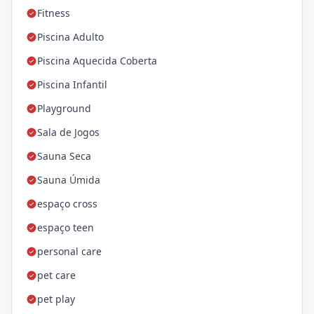
Fitness
Piscina Adulto
Piscina Aquecida Coberta
Piscina Infantil
Playground
Sala de Jogos
Sauna Seca
Sauna Úmida
espaço cross
espaço teen
personal care
pet care
pet play