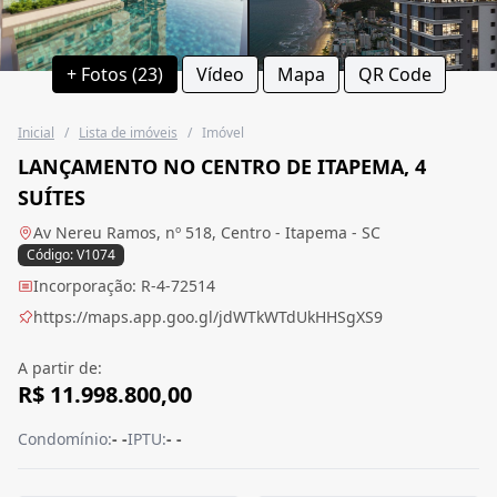
+ Fotos (23)
Vídeo
Mapa
QR Code
Inicial
/
Lista de imóveis
/
Imóvel
LANÇAMENTO NO CENTRO DE ITAPEMA, 4
SUÍTES
Av Nereu Ramos, nº 518, Centro - Itapema - SC
Código: V1074
Incorporação: R-4-72514
https://maps.app.goo.gl/jdWTkWTdUkHHSgXS9
A partir de:
R$ 11.998.800,00
Condomínio:
- -
IPTU:
- -