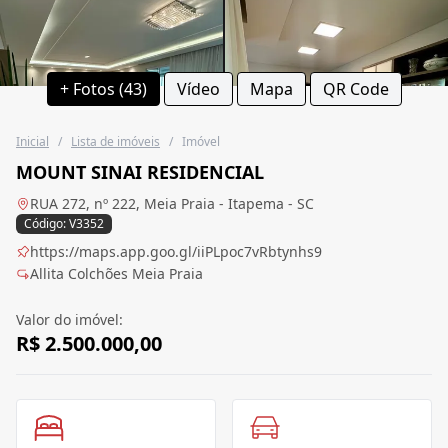
+ Fotos (43)
Vídeo
Mapa
QR Code
Inicial
/
Lista de imóveis
/
Imóvel
MOUNT SINAI RESIDENCIAL
RUA 272, nº 222, Meia Praia - Itapema - SC
Código: V3352
https://maps.app.goo.gl/iiPLpoc7vRbtynhs9
Allita Colchões Meia Praia
Valor do imóvel:
R$ 2.500.000,00