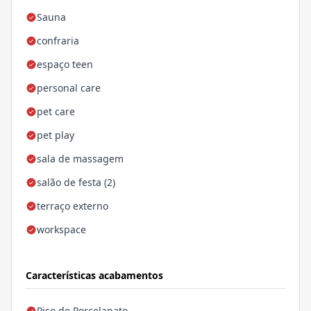
Sauna
confraria
espaço teen
personal care
pet care
pet play
sala de massagem
salão de festa (2)
terraço externo
workspace
Características acabamentos
Piso de Porcelanato