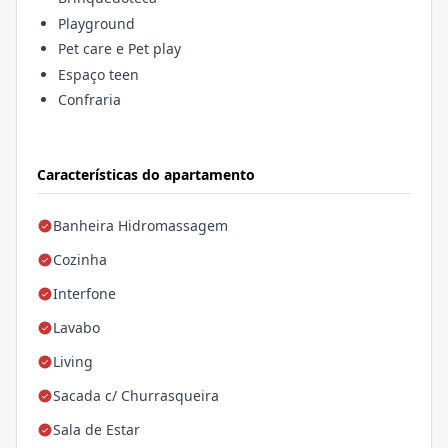
Playground
Pet care e Pet play
Espaço teen
Confraria
Características do apartamento
Banheira Hidromassagem
Cozinha
Interfone
Lavabo
Living
Sacada c/ Churrasqueira
Sala de Estar