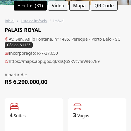
+ Fotos (31)
Vídeo
Mapa
QR Code
Inicial
/
Lista de imóveis
/
Imóvel
PALAIS ROYAL
Av. Sen. Atílio Fontana, nº 1485, Pereque - Porto Belo - SC
Código: V1135
Incorporação: R-7-37.650
https://maps.app.goo.gl/kSQGSKVcvhiWN67E9
A partir de:
R$ 6.290.000,00
3
4
Suítes
Vagas