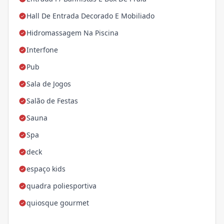
Hall De Entrada Decorado E Mobiliado
Hidromassagem Na Piscina
Interfone
Pub
Sala de Jogos
Salão de Festas
Sauna
Spa
deck
espaço kids
quadra poliesportiva
quiosque gourmet