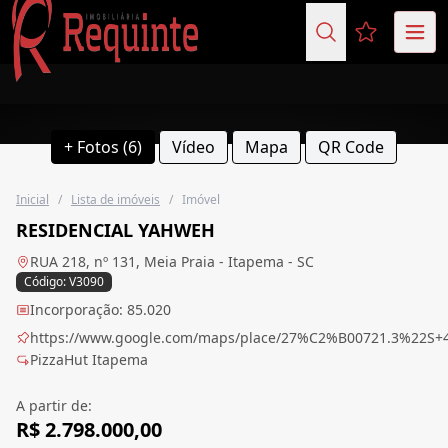
Favoritos (
+ Fotos (6)
Vídeo
Mapa
QR Code
Inicial
/
Lista de imóveis
/
Imóvel
RESIDENCIAL YAHWEH
RUA 218, nº 131, Meia Praia - Itapema - SC
Código: V3090
Incorporação: 85.020
https://www.google.com/maps/place/27%C2%B00721.3%22S+
PizzaHut Itapema
A partir de:
R$ 2.798.000,00