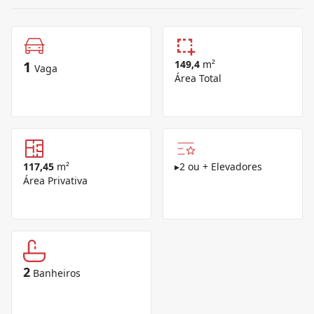
1
149,4
m²
Vaga
Área Total
117,45
m²
▸
2 ou + Elevadores
Área Privativa
2
Banheiros